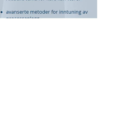
avanserte metoder for inntuning av
prosessanlegg
effektiv feilsøking på
automatiseringsanlegg
kalibrering av vekter
Alle våre leveranser er
åpne og kunden får full
tilgang til kildekoden.
Vårt motto er at
kundene skal bruke
IndPro fordi de vil, ikke
fordi de må.