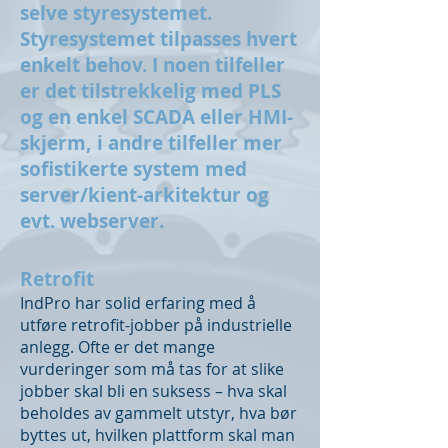
selve styresystemet.
Styresystemet tilpasses hvert
enkelt behov. I noen tilfeller
er det tilstrekkelig med PLS
og en enkel SCADA eller HMI-
skjerm, i andre tilfeller mer
sofistikerte system med
server/kient-arkitektur og
evt. webserver.
Retrofit
IndPro har solid erfaring med å
utføre retrofit-jobber på industrielle
anlegg. Ofte er det mange
vurderinger som må tas for at slike
jobber skal bli en suksess – hva skal
beholdes av gammelt utstyr, hva bør
byttes ut, hvilken plattform skal man