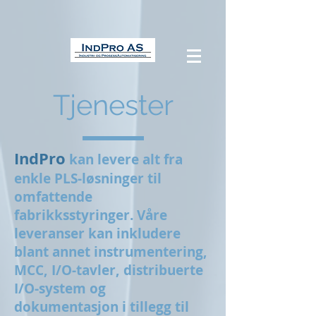
Tjenester
IndPro
kan levere alt fra
enkle PLS-løsninger til
omfattende
fabrikksstyringer. Våre
leveranser kan inkludere
blant annet instrumentering,
MCC, I/O-tavler, distribuerte
I/O-system og
dokumentasjon i tillegg til